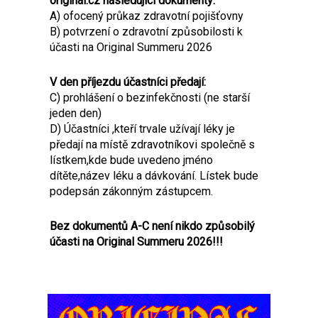
original.cz následující dokumenty:
A) ofocený průkaz zdravotní pojišťovny
B) potvrzení o zdravotní způsobilosti k
účasti na Original Summeru 2026
V den příjezdu účastníci předají:
C) prohlášení o bezinfekčnosti (ne starší
jeden den)
D) Účastníci ,kteří trvale užívají léky je
předají na místě zdravotníkovi společně s
lístkem,kde bude uvedeno jméno
dítěte,název léku a dávkování. Lístek bude
podepsán zákonným zástupcem.
Bez dokumentů A-C není nikdo způsobilý
účasti na Original Summeru 2026!!!