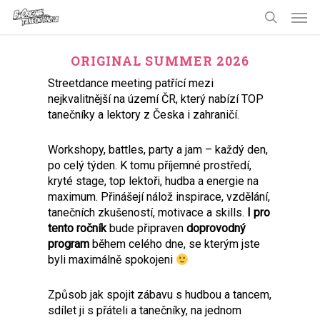
Skip
Men
to
search
main
content
ORIGINAL SUMMER 2026
Streetdance meeting patřící mezi
nejkvalitnější na území ČR, který nabízí TOP
tanečníky a lektory z Česka i zahraničí.
Workshopy, battles, party a jam – každý den,
po celý týden. K tomu příjemné prostředí,
kryté stage, top lektoři, hudba a energie na
maximum. Přinášejí nálož inspirace, vzdělání,
tanečních zkušeností, motivace a skills.
I pro
tento ročník
bude připraven
doprovodný
program
během celého dne, se kterým jste
byli maximálně spokojeni
Způsob jak spojit zábavu s hudbou a tancem,
sdílet ji s přáteli a tanečníky, na jednom